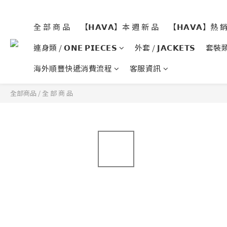
全 部 商 品
【𝗛𝗔𝗩𝗔】本 週 新 品
【𝗛𝗔𝗩𝗔】熱 
連身類 / 𝗢𝗡𝗘 𝗣𝗜𝗘𝗖𝗘𝗦
外套 / 𝗝𝗔𝗖𝗞𝗘𝗧𝗦
套裝類 /
海外順豐快遞消費流程
客服資訊
全部商品
/
全 部 商 品