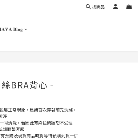
找商品
𝐀𝐕𝐀 𝐁𝐥𝐨𝐠
絲BRA背心 -
掉色屬正常現象，建議首次穿著前先洗滌，
潔淨
勿一同清洗，若因此有染色問題恕不受理
私訊聯繫客服
同時有預購及現貨商品時將等待預購到貨一併