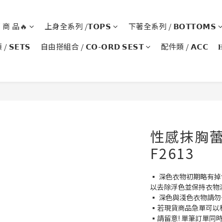
銷 商 品🔥
上身全系列 /𝗧𝗢𝗣𝗦
下著全系列 / 𝗕𝗢𝗧𝗧𝗢𝗠𝗦
 𝗦𝗘𝗧𝗦
自由搭組合 / 𝗖𝗢-𝗢𝗥𝗗 𝗦𝗘𝗦𝗧
配件類 / 𝗔𝗖𝗖

性感抹胸蕾
F2613
▪️ 深色衣物初期略有
以去除浮色並保持衣物
▪️ 深色與淺色衣物請
▪️若現貨商品急單可以
▪️請留意! 單筆訂單