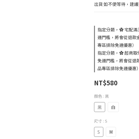
出貨 如不便等待，建
指定分類，✿ 宅配滿
運門檻，將會從退款金
專區排除免運優惠）
指定分類，✿ 超商取
免運門檻，將會從退款
品專區排除免運優惠
NT$580
顏色
: 黑
黑
白
尺寸
: S
S
M