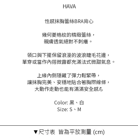
HAVA
性感抹胸蕾絲BRA背心
幾何菱格紋的精緻蕾絲，
親膚透氣絕對不刺癢。
領口與下擺保留浪漫的波浪睫毛花邊，
單穿或當作內搭微露都充滿法式微甜氣息。
上緣內側隱藏了彈力鬆緊帶，
讓抹胸完美、安穩地貼合著胸際線條，
大動作走動也能有滿滿安全感💪
Color: 黑、白
Size: S、M