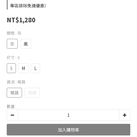
專區排除免運優惠）
NT$1,280
顏色
: 灰
灰
黑
尺寸
: S
S
M
L
貨況
: 現貨
現貨
預購
數量
加入購物車