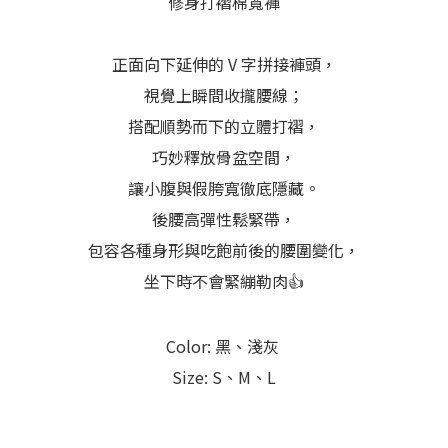
修身打褶棉寬褲
正面向下延伸的 V 字拼接褲頭，
視覺上瞬間收攏腰線；
搭配順勢而下的立體打褶，
巧妙釋放骨盆空間，
讓小腹與假胯寬徹底隱藏。
後腰高彈性鬆緊帶，
包容各種身形與吃飽前後的腰圍變化，
坐下時不會緊繃勒肉👍
Color: 黑、淺灰
Size: S、M、L