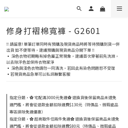
修身打褶棉寬褲 - G2601
‼️ 請留意! 單筆訂單同時有預購及現貨商品時將等待預購到貨一併
出貨 如不便等待，建議預購與現貨商品分開下單 ‼️
▪️ 深色衣物初期略有掉色屬正常現象，建議首次穿著前先洗滌，
以去除浮色並保持衣物潔淨
▪️ 深色與淺色衣物請勿一同清洗，若因此有染色問題恕不受理
▪️若現貨商品急單可以私訊聯繫客服
指定分類，✿ 宅配滿3000元免運✿ 退換貨後保留商品未達免
運門檻，將會從退款金額扣除運費$130元（特價品、微瑕疵品
專區排除免運優惠）
指定分類，✿ 超商取件任兩件免運✿ 退換貨後保留商品未達免
運門檻，將會從退款金額扣除運費$80元（特價品、微瑕疵品