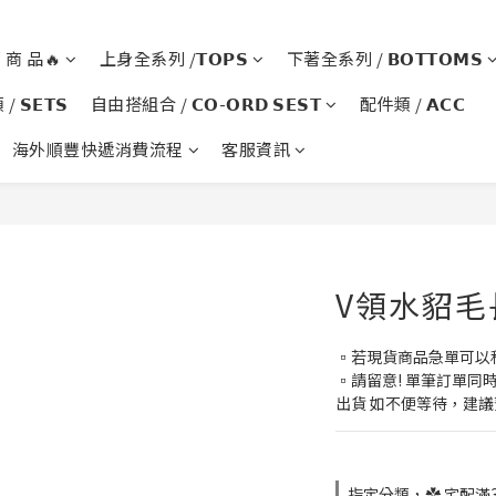
銷 商 品🔥
上身全系列 /𝗧𝗢𝗣𝗦
下著全系列 / 𝗕𝗢𝗧𝗧𝗢𝗠𝗦
 𝗦𝗘𝗧𝗦
自由搭組合 / 𝗖𝗢-𝗢𝗥𝗗 𝗦𝗘𝗦𝗧
配件類 / 𝗔𝗖𝗖
海外順豐快遞消費流程
客服資訊
V領水貂毛長
▫️若現貨商品急單可以
▫️請留意! 單筆訂單
出貨 如不便等待，建
指定分類，✿ 宅配滿