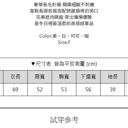
奢華長毛針織 親膚細膩不刺癢
寬鬆長版剪裁搭配微露鎖骨的領口
完美遮肉顯瘦 穿出慵懶優雅
是冬日裡最溫柔的高級感單品
Color:黑、白、可可、咖
Size:F