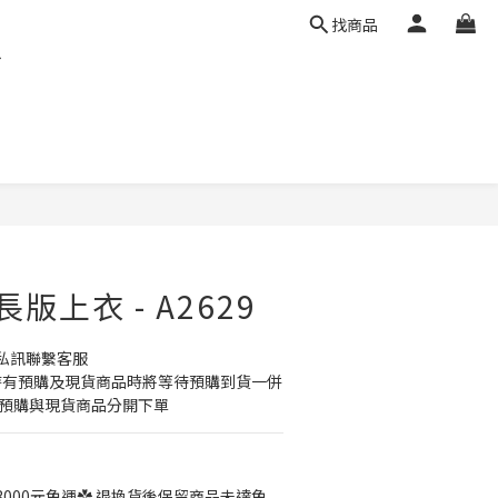
找商品
版上衣 - A2629
私訊聯繫客服
同時有預購及現貨商品時將等待預購到貨一併
議預購與現貨商品分開下單
3000元免運✿ 退換貨後保留商品未達免