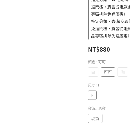
運門檻，將會從退款金
專區排除免運優惠）
指定分類，✿ 超商取
免運門檻，將會從退款
品專區排除免運優惠
NT$880
顏色
: 可可
白
可可
咖
尺寸
: F
F
貨況
: 現貨
現貨