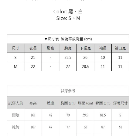
Color: 黑、白
Size: S、M