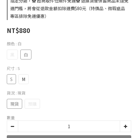
指定分類，✿ 超商取件任兩件免運✿ 退換貨後保留商品未達免
運門檻，將會從退款金額扣除運費$80元（特價品、微瑕疵品
專區排除免運優惠）
NT$880
顏色
: 白
黑
白
尺寸
: S
S
M
貨況
: 現貨
現貨
預購
數量