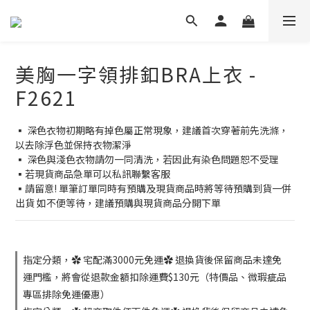
美胸一字領排釦BRA上衣 -
F2621
▪️ 深色衣物初期略有掉色屬正常現象，建議首次穿著前先洗滌，
以去除浮色並保持衣物潔淨
▪️ 深色與淺色衣物請勿一同清洗，若因此有染色問題恕不受理
▪️若現貨商品急單可以私訊聯繫客服
▪️請留意! 單筆訂單同時有預購及現貨商品時將等待預購到貨一併
出貨 如不便等待，建議預購與現貨商品分開下單
指定分類，✿ 宅配滿3000元免運✿ 退換貨後保留商品未達免
運門檻，將會從退款金額扣除運費$130元（特價品、微瑕疵品
專區排除免運優惠）