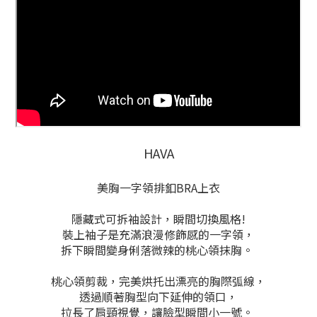
HAVA
美胸一字領排釦BRA上衣
隱藏式可拆袖設計，瞬間切換風格!
裝上袖子是充滿浪漫修飾感的一字領，
拆下瞬間變身俐落微辣的桃心領抹胸。
桃心領剪裁，完美烘托出漂亮的胸際弧線，
透過順著胸型向下延伸的領口，
拉長了肩頸視覺，讓臉型瞬間小一號。