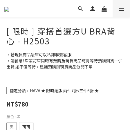
[ 限時 ] 穿搭首選方U BRA背
心 - H2503
▫️若現貨商品急單可以私訊聯繫客服
▫️請留意! 單筆訂單同時有預購及現貨商品時將等待預購到貨一併
出貨 如不便等待，建議預購與現貨商品分開下單
指定分類，HAVA ★ 限時絕版 兩件7折/三件6折 ★
NT$780
顏色
: 黑
黑
可可