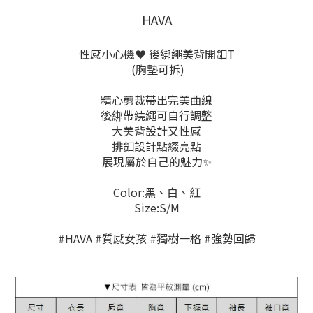
HAVA
性感小心機❤️ 後綁繩美背開釦T
(胸墊可拆)
精心剪裁帶出完美曲線
後綁帶繞繩可自行調整
大美背設計又性感
排釦設計點綴亮點
展現屬於自己的魅力✨
Color:黑、白、紅
Size:S/M
#HAVA #質感女孩 #獨樹一格 #強勢回歸