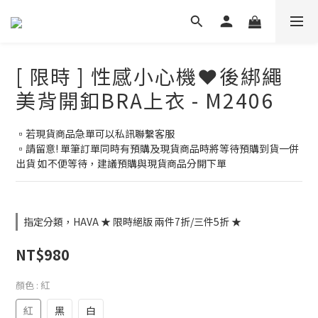
[ 限時 ] 性感小心機❤️後綁繩
美背開釦BRA上衣 - M2406
▫️若現貨商品急單可以私訊聯繫客服
▫️請留意! 單筆訂單同時有預購及現貨商品時將等待預購到貨一併
出貨 如不便等待，建議預購與現貨商品分開下單
指定分類，HAVA ★ 限時絕版 兩件7折/三件5折 ★
NT$980
顏色
: 紅
紅
黑
白